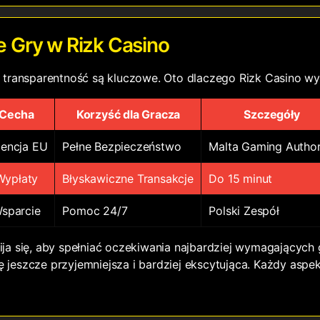
 Gry w Rizk Casino
 transparentność są kluczowe. Oto dlaczego Rizk Casino wyró
Cecha
Korzyść dla Gracza
Szczegóły
cencja EU
Pełne Bezpieczeństwo
Malta Gaming Author
Wypłaty
Błyskawiczne Transakcje
Do 15 minut
sparcie
Pomoc 24/7
Polski Zespół
ija się, aby spełniać oczekiwania najbardziej wymagających
się jeszcze przyjemniejsza i bardziej ekscytująca. Każdy asp