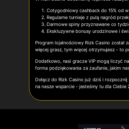
Cotygodniowy cashback do 15% od w
Regularne turnieje z pulą nagród prz
Darmowe spiny przyznawane co tydz
Ekskluzywne bonusy urodzinowe i świ
Program lojalnościowy Rizk Casino został 
więcej grasz, tym więcej otrzymujesz - to pr
Dodatkowo, nasi gracze VIP mogą liczyć na
forma podziękowania za zaufanie, jakim na
Dołącz do Rizk Casino już dziś i rozpoczni
na nasze wsparcie - jesteśmy tu dla Ciebie