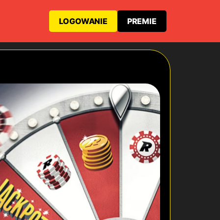
LOGOWANIE
PREMIE