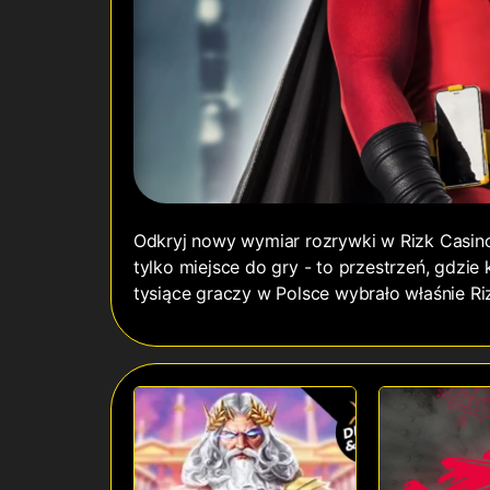
Odkryj nowy wymiar rozrywki w Rizk Casino 
tylko miejsce do gry - to przestrzeń, gdzie 
tysiące graczy w Polsce wybrało właśnie Ri